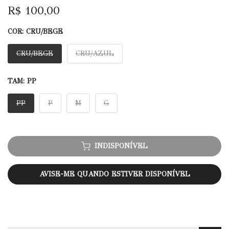
R$ 100,00
COR:
CRU/BEGE
CRU/BEGE
CRU/AZUL
TAM:
PP
PP
P
M
G
INDISPONÍVEL
AVISE-ME QUANDO ESTIVER DISPONÍVEL